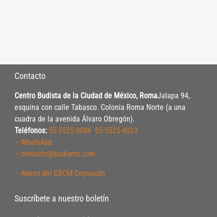
Contacto
Centro Budista de la Ciudad de México, Roma
Jalapa 94,
esquina con calle Tabasco. Colonia Roma Norte (a una
cuadra de la avenida Álvaro Obregón).
Teléfonos:
55-5525-0086
,
55-5525-4023
– WhatsApp
– contacto@budismo.com
– Anexo del CBCM Coyoacán
Suscríbete a nuestro boletín