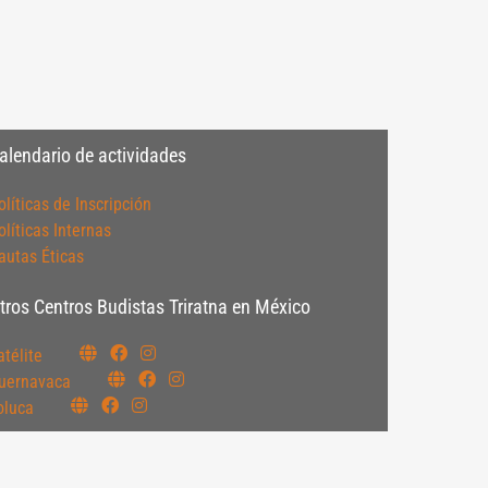
alendario de actividades
olíticas de Inscripción
olíticas Internas
autas Éticas
tros Centros Budistas Triratna en México
atélite
uernavaca
oluca