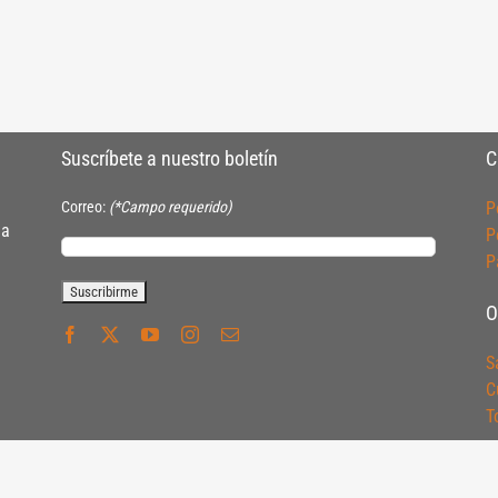
Suscríbete a nuestro boletín
C
Correo:
(*Campo requerido)
P
ia
P
P
O
S
C
T