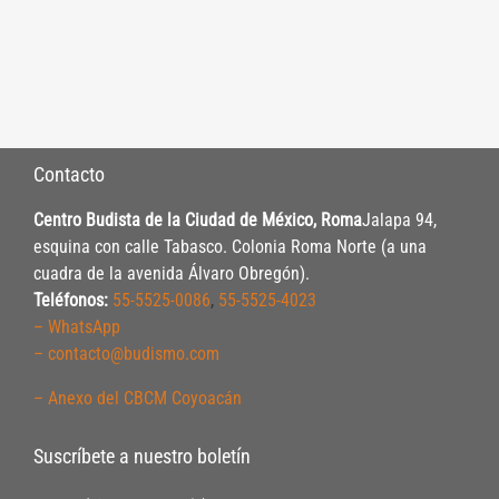
Contacto
Centro Budista de la Ciudad de México, Roma
Jalapa 94,
esquina con calle Tabasco. Colonia Roma Norte (a una
cuadra de la avenida Álvaro Obregón).
Teléfonos:
55-5525-0086
,
55-5525-4023
– WhatsApp
– contacto@budismo.com
– Anexo del CBCM Coyoacán
Suscríbete a nuestro boletín