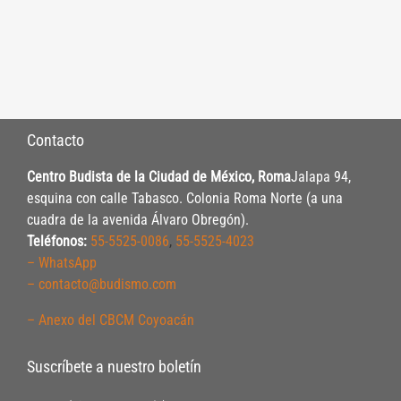
Contacto
Centro Budista de la Ciudad de México, Roma
Jalapa 94,
esquina con calle Tabasco. Colonia Roma Norte (a una
cuadra de la avenida Álvaro Obregón).
Teléfonos:
55-5525-0086
,
55-5525-4023
– WhatsApp
– contacto@budismo.com
– Anexo del CBCM Coyoacán
Suscríbete a nuestro boletín