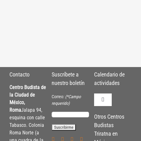
Contacto
Suscríbete a
Calendario de
nuestro boletín
actividades
Centro Budista de
la Ciudad de
Correo:
(*Campo
México,
Toggle
requerido)
Navigation
Roma
Jalapa 94,
Políticas de Inscrip
Otros Centros
esquina con calle
Budistas
Tabasco. Colonia
Roma Norte (a
Triratna en
Políticas Internas
una cuadra de la