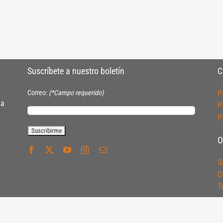
Suscríbete a nuestro boletín
C
Correo:
(*Campo requerido)
P
ia
P
P
O
S
C
T