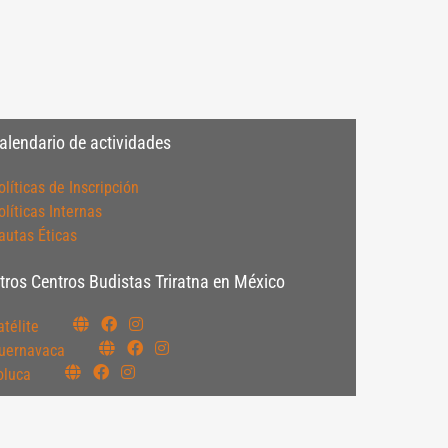
alendario de actividades
olíticas de Inscripción
olíticas Internas
autas Éticas
tros Centros Budistas Triratna en México
atélite
uernavaca
oluca