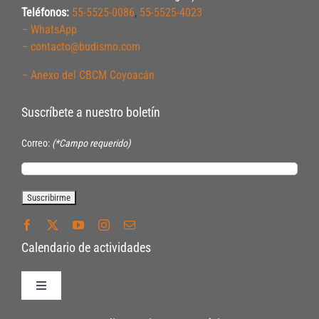
Teléfonos:
55-5525-0086
,
55-5525-4023
– WhatsApp
– contacto@budismo.com
– Anexo del CBCM Coyoacán
Suscríbete a nuestro boletín
Correo:
(*Campo requerido)
Calendario de actividades
Toggle
Navigation