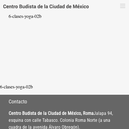
Saltar
al
6-clases-yoga-02b
contenido
6-clases-yoga-02b
Contacto
Centro Budista de la Ciudad de México, Roma
Jalapa 94,
esquina con calle Tabasco. Colonia Roma Norte (a una
cuadra de la avenida Álvaro Obregón).