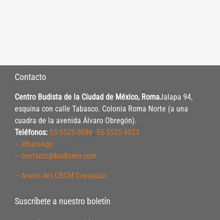
Contacto
Centro Budista de la Ciudad de México, Roma
Jalapa 94,
esquina con calle Tabasco. Colonia Roma Norte (a una
cuadra de la avenida Álvaro Obregón).
Teléfonos:
55-5525-0086
,
55-5525-4023
– WhatsApp
– contacto@budismo.com
– Anexo del CBCM Coyoacán
Suscríbete a nuestro boletín