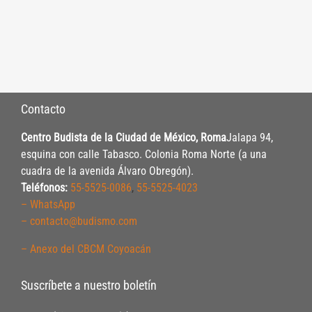
Contacto
Centro Budista de la Ciudad de México, Roma
Jalapa 94,
esquina con calle Tabasco. Colonia Roma Norte (a una
cuadra de la avenida Álvaro Obregón).
Teléfonos:
55-5525-0086
,
55-5525-4023
– WhatsApp
– contacto@budismo.com
– Anexo del CBCM Coyoacán
Suscríbete a nuestro boletín