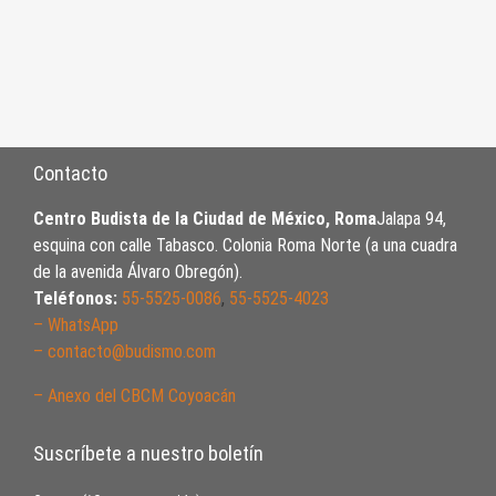
Contacto
Centro Budista de la Ciudad de México, Roma
Jalapa 94,
esquina con calle Tabasco. Colonia Roma Norte (a una cuadra
de la avenida Álvaro Obregón).
Teléfonos:
55-5525-0086
,
55-5525-4023
– WhatsApp
– contacto@budismo.com
– Anexo del CBCM Coyoacán
Suscríbete a nuestro boletín