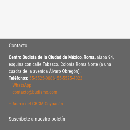
Contacto
Centro Budista de la Ciudad de México, Roma
Jalapa 94,
esquina con calle Tabasco. Colonia Roma Norte (a una
cuadra de la avenida Álvaro Obregón).
Teléfonos:
55-5525-0086
,
55-5525-4023
– WhatsApp
– contacto@budismo.com
– Anexo del CBCM Coyoacán
Suscríbete a nuestro boletín