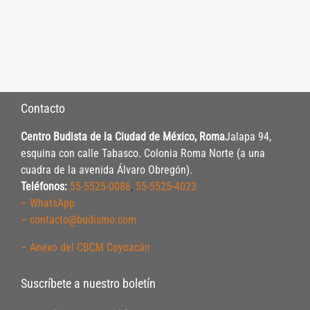
Contacto
Centro Budista de la Ciudad de México, Roma
Jalapa 94,
esquina con calle Tabasco. Colonia Roma Norte (a una
cuadra de la avenida Álvaro Obregón).
Teléfonos:
55-5525-0086
,
55-5525-4023
– WhatsApp
– contacto@budismo.com
– Anexo del CBCM Coyoacán
Suscríbete a nuestro boletín