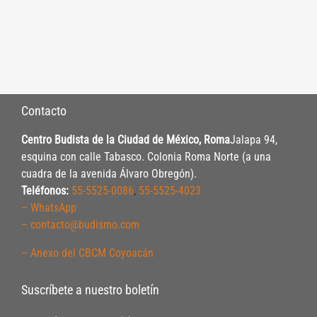
Contacto
Centro Budista de la Ciudad de México, Roma
Jalapa 94,
esquina con calle Tabasco. Colonia Roma Norte (a una
cuadra de la avenida Álvaro Obregón).
Teléfonos:
55-5525-0086
,
55-5525-4023
– WhatsApp
– contacto@budismo.com
– Anexo del CBCM Coyoacán
Suscríbete a nuestro boletín