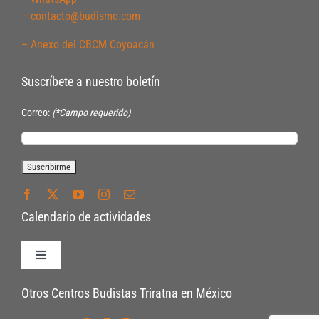
– contacto@budismo.com
– Anexo del CBCM Coyoacán
Suscríbete a nuestro boletín
Correo:
(*Campo requerido)
Calendario de actividades
Toggle
Navigation
Políticas de Inscripción
Otros Centros Budistas Triratna en México