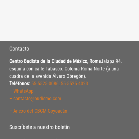
Contacto
Centro Budista de la Ciudad de México, Roma
Jalapa 94,
esquina con calle Tabasco. Colonia Roma Norte (a una
cuadra de la avenida Álvaro Obregón).
Teléfonos:
55-5525-0086
,
55-5525-4023
– WhatsApp
– contacto@budismo.com
– Anexo del CBCM Coyoacán
Suscríbete a nuestro boletín