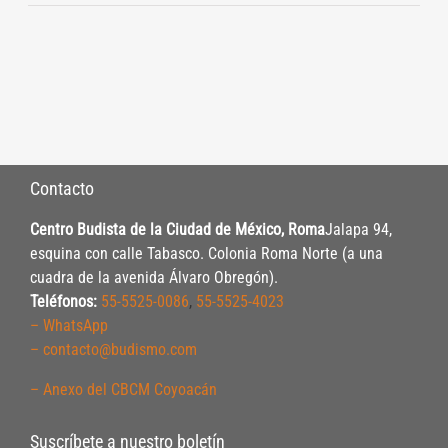
Contacto
Centro Budista de la Ciudad de México, Roma
Jalapa 94,
esquina con calle Tabasco. Colonia Roma Norte (a una
cuadra de la avenida Álvaro Obregón).
Teléfonos:
55-5525-0086
,
55-5525-4023
– WhatsApp
– contacto@budismo.com
– Anexo del CBCM Coyoacán
Suscríbete a nuestro boletín