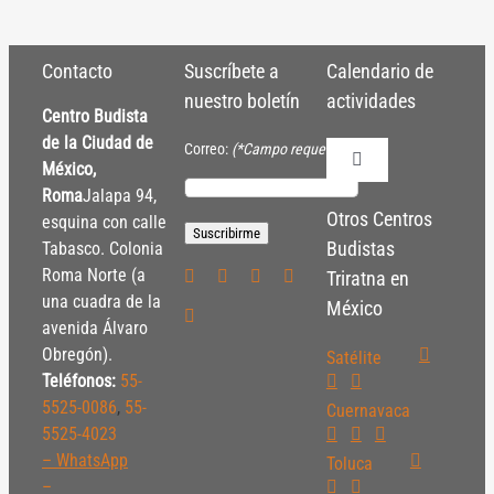
Contacto
Suscríbete a
Calendario de
nuestro boletín
actividades
Centro Budista
de la Ciudad de
Correo:
(*Campo requerido)
México,
Toggle
Navigation
Roma
Jalapa 94,
Políticas de Inscrip
Otros Centros
esquina con calle
Budistas
Tabasco. Colonia
Roma Norte (a
Triratna en
Políticas Internas
una cuadra de la
México
avenida Álvaro
Obregón).
Satélite
Pautas Éticas
Teléfonos:
55-
5525-0086
,
55-
Cuernavaca
5525-4023
– WhatsApp
Toluca
–