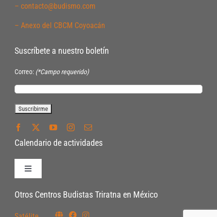
– contacto@budismo.com
– Anexo del CBCM Coyoacán
Suscríbete a nuestro boletín
Correo:
(*Campo requerido)
Calendario de actividades
Toggle
Navigation
Políticas de Inscripción
Otros Centros Budistas Triratna en México
Satélite