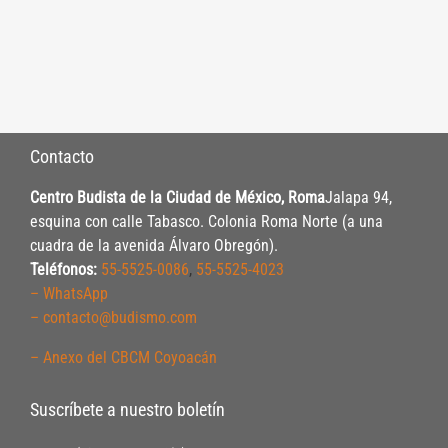
Contacto
Centro Budista de la Ciudad de México, Roma
Jalapa 94,
esquina con calle Tabasco. Colonia Roma Norte (a una
cuadra de la avenida Álvaro Obregón).
Teléfonos:
55-5525-0086
,
55-5525-4023
– WhatsApp
– contacto@budismo.com
– Anexo del CBCM Coyoacán
Suscríbete a nuestro boletín