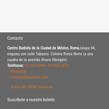
Contacto
Centro Budista de la Ciudad de México, Roma
Jalapa 94,
esquina con calle Tabasco. Colonia Roma Norte (a una
cuadra de la avenida Álvaro Obregón).
Teléfonos:
55-5525-0086
,
55-5525-4023
– WhatsApp
– contacto@budismo.com
– Anexo del CBCM Coyoacán
Suscríbete a nuestro boletín