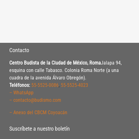
Contacto
Centro Budista de la Ciudad de México, Roma
Jalapa 94,
esquina con calle Tabasco. Colonia Roma Norte (a una
cuadra de la avenida Álvaro Obregón).
Teléfonos:
55-5525-0086
,
55-5525-4023
– WhatsApp
– contacto@budismo.com
– Anexo del CBCM Coyoacán
Suscríbete a nuestro boletín