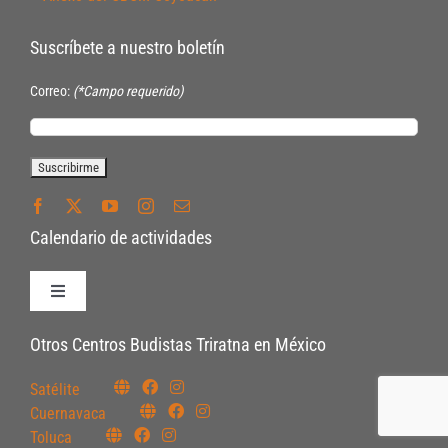
Suscríbete a nuestro boletín
Correo:
(*Campo requerido)
Calendario de actividades
Toggle
Navigation
Políticas de Inscripción
Otros Centros Budistas Triratna en México
Satélite
Políticas Internas
Cuernavaca
Toluca