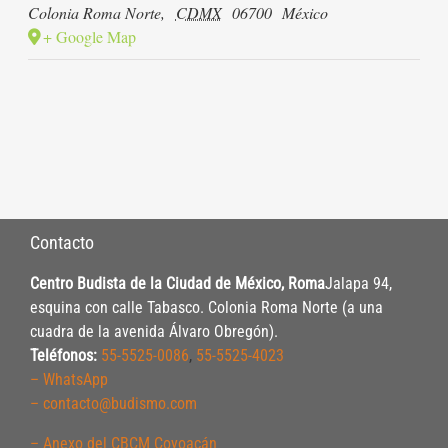
Colonia Roma Norte
,
CDMX
06700
México
+ Google Map
Contacto
Centro Budista de la Ciudad de México, Roma
Jalapa 94,
esquina con calle Tabasco. Colonia Roma Norte (a una
cuadra de la avenida Álvaro Obregón).
Teléfonos:
55-5525-0086
,
55-5525-4023
– WhatsApp
– contacto@budismo.com
– Anexo del CBCM Coyoacán