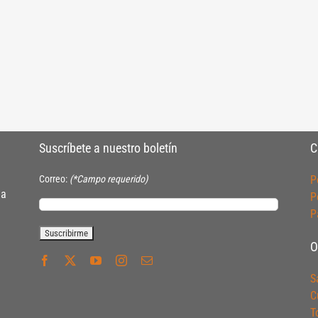
Suscríbete a nuestro boletín
C
Correo:
(*Campo requerido)
P
ia
P
P
O
S
C
T