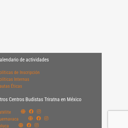
alendario de actividades
olíticas de Inscripción
olíticas Internas
autas Éticas
tros Centros Budistas Triratna en México
atélite
uernavaca
oluca