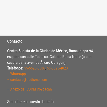
Contacto
Centro Budista de la Ciudad de México, Roma
Jalapa 94,
esquina con calle Tabasco. Colonia Roma Norte (a una
cuadra de la avenida Álvaro Obregón).
Teléfonos:
55-5525-0086
,
55-5525-4023
– WhatsApp
– contacto@budismo.com
– Anexo del CBCM Coyoacán
Suscríbete a nuestro boletín