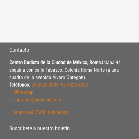
Contacto
Centro Budista de la Ciudad de México, Roma
Jalapa 94,
esquina con calle Tabasco. Colonia Roma Norte (a una
cuadra de la avenida Álvaro Obregón).
Teléfonos:
55-5525-0086
,
55-5525-4023
– WhatsApp
– contacto@budismo.com
– Anexo del CBCM Coyoacán
Suscríbete a nuestro boletín