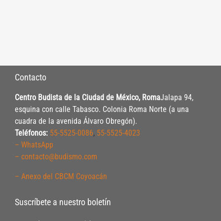
Contacto
Centro Budista de la Ciudad de México, Roma
Jalapa 94,
esquina con calle Tabasco. Colonia Roma Norte (a una
cuadra de la avenida Álvaro Obregón).
Teléfonos:
55-5525-0086
,
55-5525-4023
– WhatsApp
– contacto@budismo.com
– Anexo del CBCM Coyoacán
Suscríbete a nuestro boletín