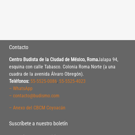
Contacto
Centro Budista de la Ciudad de México, Roma
Jalapa 94,
esquina con calle Tabasco. Colonia Roma Norte (a una
cuadra de la avenida Álvaro Obregón).
Teléfonos:
55-5525-0086
,
55-5525-4023
– WhatsApp
– contacto@budismo.com
– Anexo del CBCM Coyoacán
Suscríbete a nuestro boletín