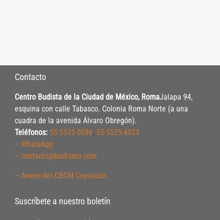
Contacto
Centro Budista de la Ciudad de México, Roma
Jalapa 94,
esquina con calle Tabasco. Colonia Roma Norte (a una
cuadra de la avenida Álvaro Obregón).
Teléfonos:
55-5525-0086
,
55-5525-4023
– WhatsApp
– contacto@budismo.com
– Anexo del CBCM Coyoacán
Suscríbete a nuestro boletín