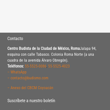
Contacto
Centro Budista de la Ciudad de México, Roma
Jalapa 94,
esquina con calle Tabasco. Colonia Roma Norte (a una
cuadra de la avenida Álvaro Obregón).
Teléfonos:
55-5525-0086
,
55-5525-4023
– WhatsApp
– contacto@budismo.com
– Anexo del CBCM Coyoacán
Suscríbete a nuestro boletín