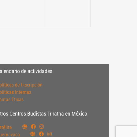
alendario de actividades
olíticas de Inscripción
olíticas Internas
autas Éticas
tros Centros Budistas Triratna en México
atélite
uernavaca