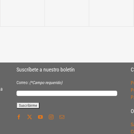
Suscríbete a nuestro boletín
C
Correo:
(*Campo requerido)
P
ia
P
P
O
S
C