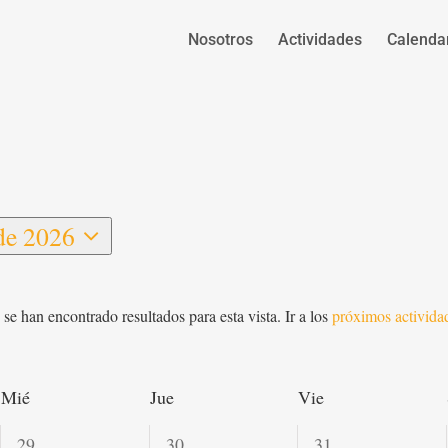
Nosotros
Actividades
Calenda
de 2026
onar
se han encontrado resultados para esta vista. Ir a los
próximos activida
Mié
Jue
Vie
0
0
0
29
30
31