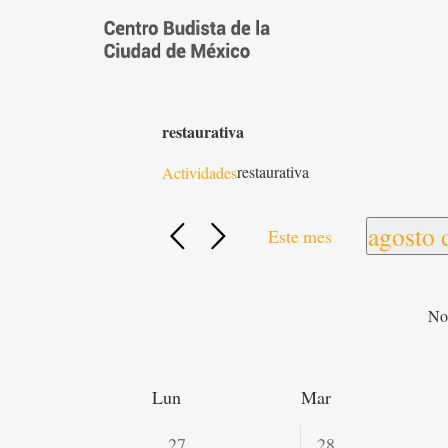
Saltar
al
contenido
restaurativa
restaurativa
Actividades
agosto 
Este mes
Selecci
fecha.
No 
Calendario
Lun
Mar
de
Actividades
0
0
27
28