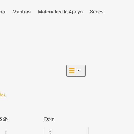
rio
Mantras
Materiales de Apoyo
Sedes
Navegación
Navegación
Mes
de
de
vistas
vistas
de
des
.
Actividad
Sáb
Dom
0
0
1
2