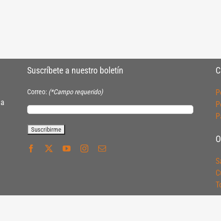
Suscríbete a nuestro boletín
C
Correo:
(*Campo requerido)
P
ia
P
P
O
S
C
T