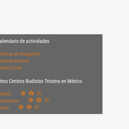
alendario de actividades
olíticas de Inscripción
olíticas Internas
autas Éticas
tros Centros Budistas Triratna en México
atélite
uernavaca
oluca