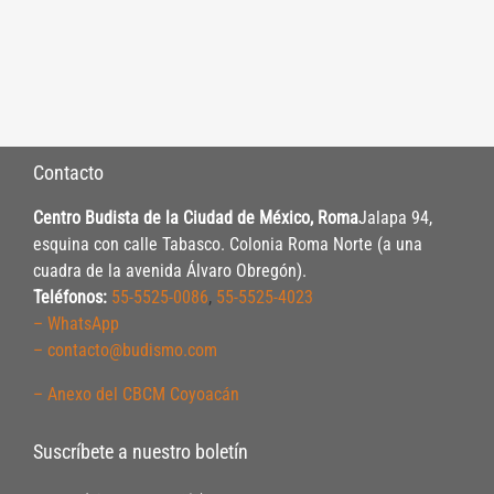
Contacto
Centro Budista de la Ciudad de México, Roma
Jalapa 94,
esquina con calle Tabasco. Colonia Roma Norte (a una
cuadra de la avenida Álvaro Obregón).
Teléfonos:
55-5525-0086
,
55-5525-4023
– WhatsApp
– contacto@budismo.com
– Anexo del CBCM Coyoacán
Suscríbete a nuestro boletín