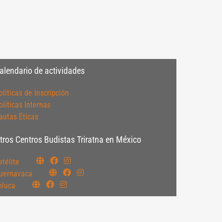
alendario de actividades
olíticas de Inscripción
olíticas Internas
autas Éticas
tros Centros Budistas Triratna en México
atélite
uernavaca
oluca