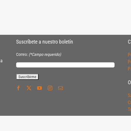
Suscríbete a nuestro boletín
C
Correo:
(*Campo requerido)
P
ia
P
P
O
S
C
T