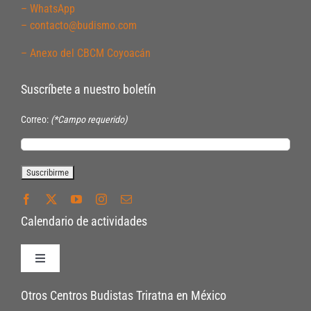
– WhatsApp
– contacto@budismo.com
– Anexo del CBCM Coyoacán
Suscríbete a nuestro boletín
Correo:
(*Campo requerido)
Calendario de actividades
Toggle
Navigation
Políticas de Inscripción
Otros Centros Budistas Triratna en México