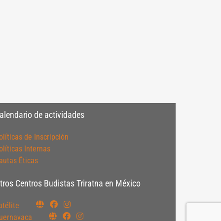
alendario de actividades
olíticas de Inscripción
olíticas Internas
autas Éticas
tros Centros Budistas Triratna en México
atélite
uernavaca