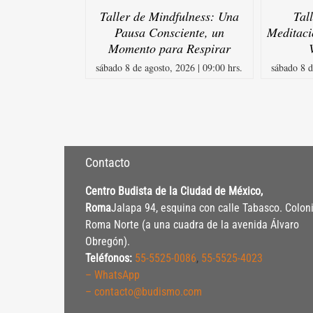
Taller de Mindfulness: Una
Tal
Pausa Consciente, un
Meditaci
Momento para Respirar
sábado 8 de agosto, 2026 | 09:00 hrs.
sábado 8 d
Contacto
Centro Budista de la Ciudad de México,
Roma
Jalapa 94, esquina con calle Tabasco. Colon
Roma Norte (a una cuadra de la avenida Álvaro
Obregón).
Teléfonos:
55-5525-0086
,
55-5525-4023
– WhatsApp
– contacto@budismo.com