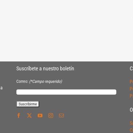
Suscríbete a nuestro boletín
C
Correo:
(*Campo requerido)
P
ia
P
P
O
S
C