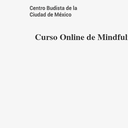
Saltar
al
contenido
Curso Online de Mindfuln