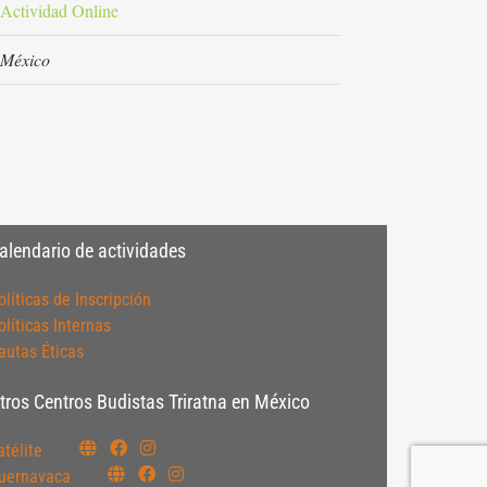
Actividad Online
México
alendario de actividades
olíticas de Inscripción
olíticas Internas
autas Éticas
tros Centros Budistas Triratna en México
atélite
uernavaca