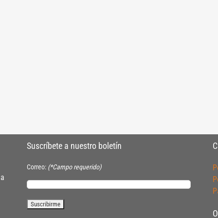
Suscríbete a nuestro boletín
C
Correo:
(*Campo requerido)
P
ia
P
P
O