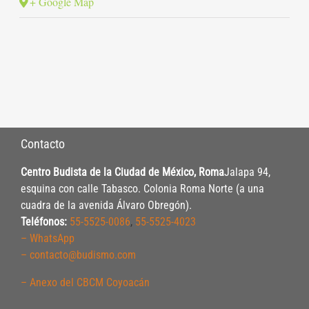
+ Google Map
Contacto
Centro Budista de la Ciudad de México, Roma
Jalapa 94,
esquina con calle Tabasco. Colonia Roma Norte (a una
cuadra de la avenida Álvaro Obregón).
Teléfonos:
55-5525-0086
,
55-5525-4023
– WhatsApp
– contacto@budismo.com
– Anexo del CBCM Coyoacán