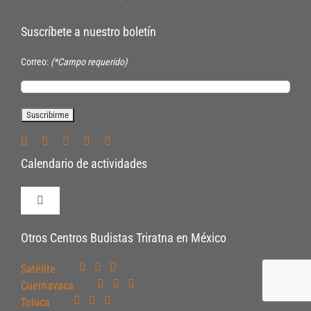
Suscríbete a nuestro boletín
Correo:
(*Campo requerido)
Calendario de actividades
Toggle
Navigation
Políticas de Inscripción
Otros Centros Budistas Triratna en México
Satélite
Políticas Internas
Cuernavaca
Toluca