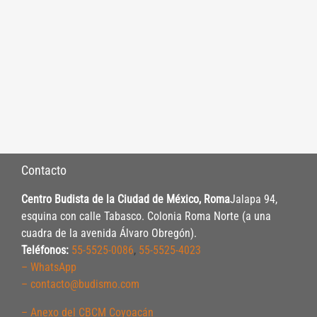
Contacto
Centro Budista de la Ciudad de México, Roma
Jalapa 94,
esquina con calle Tabasco. Colonia Roma Norte (a una
cuadra de la avenida Álvaro Obregón).
Teléfonos:
55-5525-0086
,
55-5525-4023
– WhatsApp
– contacto@budismo.com
– Anexo del CBCM Coyoacán