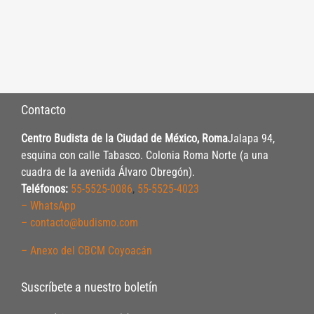
Contacto
Centro Budista de la Ciudad de México, Roma
Jalapa 94,
esquina con calle Tabasco. Colonia Roma Norte (a una
cuadra de la avenida Álvaro Obregón).
Teléfonos:
55-5525-0086
,
55-5525-4023
– WhatsApp
– contacto@budismo.com
– Anexo del CBCM Coyoacán
Suscríbete a nuestro boletín