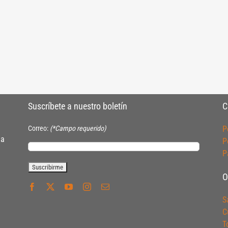
Suscríbete a nuestro boletín
C
Correo:
(*Campo requerido)
P
ia
P
P
O
S
C
T