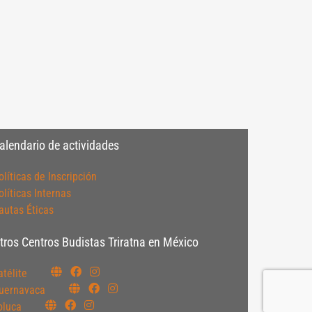
alendario de actividades
olíticas de Inscripción
olíticas Internas
autas Éticas
tros Centros Budistas Triratna en México
atélite
uernavaca
oluca