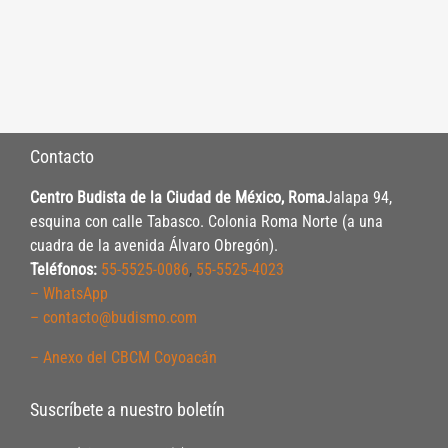
Contacto
Centro Budista de la Ciudad de México, Roma
Jalapa 94,
esquina con calle Tabasco. Colonia Roma Norte (a una
cuadra de la avenida Álvaro Obregón).
Teléfonos:
55-5525-0086
,
55-5525-4023
– WhatsApp
– contacto@budismo.com
– Anexo del CBCM Coyoacán
Suscríbete a nuestro boletín