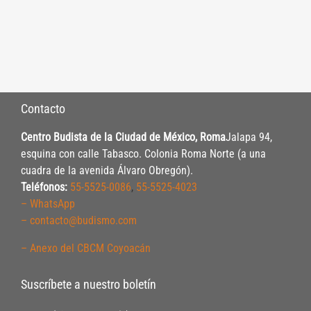
Contacto
Centro Budista de la Ciudad de México, Roma
Jalapa 94,
esquina con calle Tabasco. Colonia Roma Norte (a una
cuadra de la avenida Álvaro Obregón).
Teléfonos:
55-5525-0086
,
55-5525-4023
– WhatsApp
– contacto@budismo.com
– Anexo del CBCM Coyoacán
Suscríbete a nuestro boletín