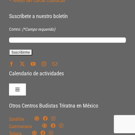
– Anexo del CBCM Coyoacán
Suscríbete a nuestro boletín
Correo:
(*Campo requerido)
Calendario de actividades
Toggle
Navigation
Políticas de Inscripción
Otros Centros Budistas Triratna en México
Satélite
Políticas Internas
Cuernavaca
Toluca