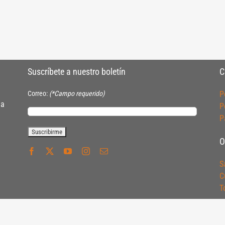
Suscríbete a nuestro boletín
C
Correo:
(*Campo requerido)
P
ia
P
P
O
S
C
T