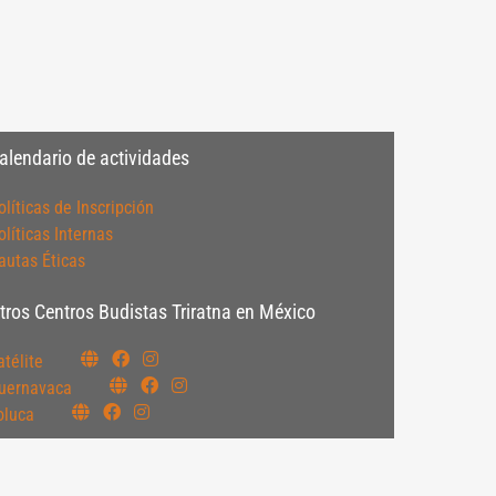
alendario de actividades
olíticas de Inscripción
olíticas Internas
autas Éticas
tros Centros Budistas Triratna en México
atélite
uernavaca
oluca