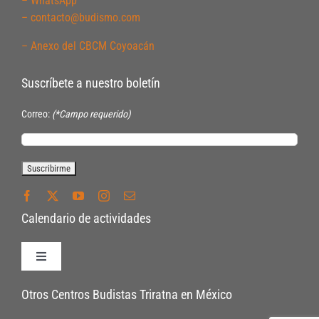
– WhatsApp
– contacto@budismo.com
– Anexo del CBCM Coyoacán
Suscríbete a nuestro boletín
Correo:
(*Campo requerido)
Calendario de actividades
Toggle
Navigation
Políticas de Inscripción
Otros Centros Budistas Triratna en México