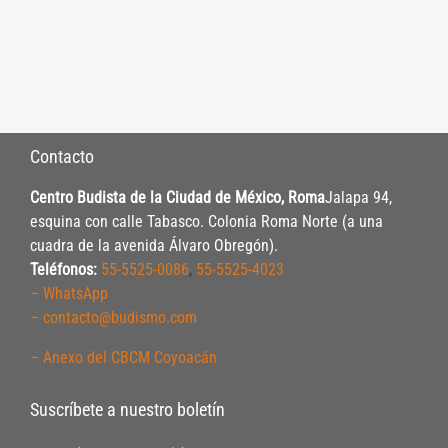
Contacto
Centro Budista de la Ciudad de México, Roma
Jalapa 94,
esquina con calle Tabasco. Colonia Roma Norte (a una
cuadra de la avenida Álvaro Obregón).
Teléfonos:
55-5525-0086
,
55-5525-4023
– WhatsApp
– contacto@budismo.com
– Anexo del CBCM Coyoacán
Suscríbete a nuestro boletín