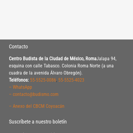
Contacto
Centro Budista de la Ciudad de México, Roma
Jalapa 94,
esquina con calle Tabasco. Colonia Roma Norte (a una
cuadra de la avenida Álvaro Obregón).
Teléfonos:
55-5525-0086
,
55-5525-4023
– WhatsApp
– contacto@budismo.com
– Anexo del CBCM Coyoacán
Suscríbete a nuestro boletín