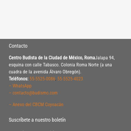
Contacto
Centro Budista de la Ciudad de México, Roma
Jalapa 94,
esquina con calle Tabasco. Colonia Roma Norte (a una
cuadra de la avenida Álvaro Obregón).
Teléfonos:
55-5525-0086
,
55-5525-4023
– WhatsApp
– contacto@budismo.com
– Anexo del CBCM Coyoacán
Suscríbete a nuestro boletín