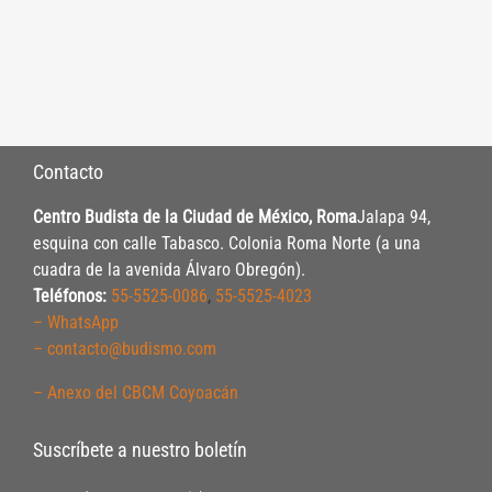
Contacto
Centro Budista de la Ciudad de México, Roma
Jalapa 94,
esquina con calle Tabasco. Colonia Roma Norte (a una
cuadra de la avenida Álvaro Obregón).
Teléfonos:
55-5525-0086
,
55-5525-4023
– WhatsApp
– contacto@budismo.com
– Anexo del CBCM Coyoacán
Suscríbete a nuestro boletín